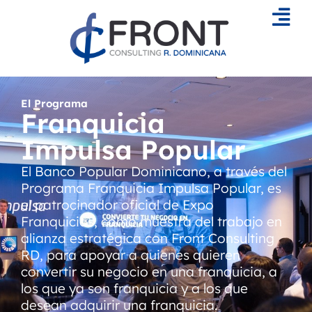
Skip
to
content
El Programa
Franquicia
Impulsa Popular
El Banco Popular Dominicano, a través del
Programa Franquicia Impulsa Popular, es
el patrocinador oficial de Expo
Franquicias, como muestra del trabajo en
alianza estratégica con Front Consulting
RD, para apoyar a quienes quieren
convertir su negocio en una franquicia, a
los que ya son franquicia y a los que
desean adquirir una franquicia.